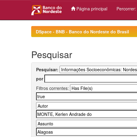
Página principal
Percorrer
Skip
navigation
DSpace - BNB - Banco do Nordeste do Brasil
Pesquisar
Pesquisar:
por
Filtros correntes: