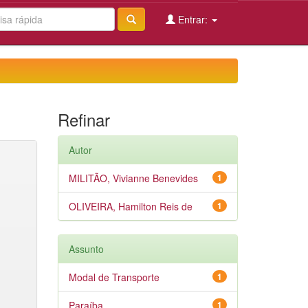
Entrar:
Refinar
Autor
MILITÃO, Vivianne Benevides
1
OLIVEIRA, Hamilton Reis de
1
Assunto
Modal de Transporte
1
Paraíba
1