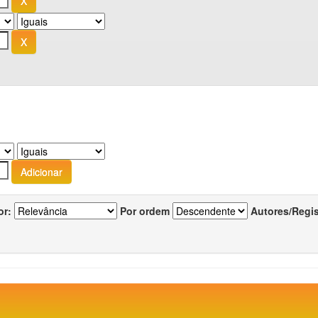
or:
Por ordem
Autores/Regi