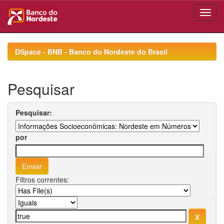
Skip
navigation
DSpace - BNB - Banco do Nordeste do Brasil
Pesquisar
Pesquisar:
por
Filtros correntes: