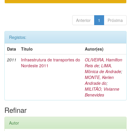
Anterior
1
Próxima
Registos:
Data
Título
Autor(es)
2011
Infraestrutura de transportes do
OLIVEIRA, Hamilton
Nordeste 2011
Reis de
;
LIMA,
Mônica de Andrade
;
MONTE, Kerlen
Andrade do
;
MILITÃO, Vivianne
Benevides
Refinar
Autor