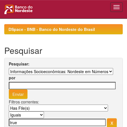
Skip
navigation
DSpace - BNB - Banco do Nordeste do Brasil
Pesquisar
Pesquisar:
por
Filtros correntes: