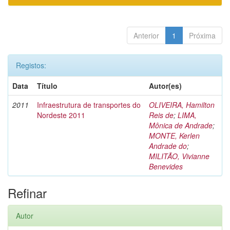
Anterior
1
Próxima
Registos:
Data
Título
Autor(es)
2011
Infraestrutura de transportes do
OLIVEIRA, Hamilton
Nordeste 2011
Reis de
;
LIMA,
Mônica de Andrade
;
MONTE, Kerlen
Andrade do
;
MILITÃO, Vivianne
Benevides
Refinar
Autor