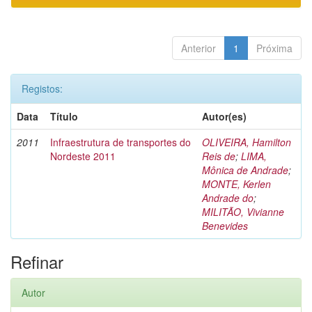
Anterior
1
Próxima
Registos:
Data
Título
Autor(es)
2011
Infraestrutura de transportes do
OLIVEIRA, Hamilton
Nordeste 2011
Reis de
;
LIMA,
Mônica de Andrade
;
MONTE, Kerlen
Andrade do
;
MILITÃO, Vivianne
Benevides
Refinar
Autor