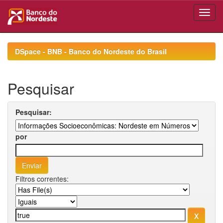
Skip
navigation
DSpace - BNB - Banco do Nordeste do Brasil
Pesquisar
Pesquisar:
por
Filtros correntes: