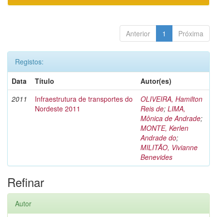
Anterior
1
Próxima
Registos:
Data
Título
Autor(es)
2011
Infraestrutura de transportes do
OLIVEIRA, Hamilton
Nordeste 2011
Reis de
;
LIMA,
Mônica de Andrade
;
MONTE, Kerlen
Andrade do
;
MILITÃO, Vivianne
Benevides
Refinar
Autor