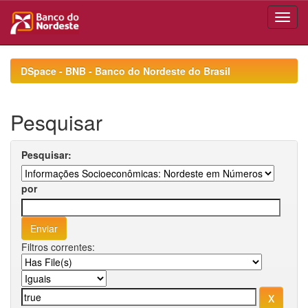
Skip
navigation
DSpace - BNB - Banco do Nordeste do Brasil
Pesquisar
Pesquisar:
por
Filtros correntes: