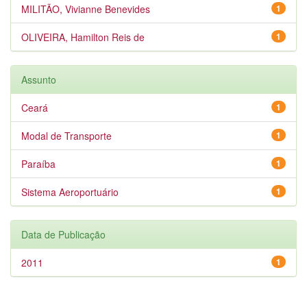
MILITÃO, Vivianne Benevides
1
OLIVEIRA, Hamilton Reis de
1
Assunto
Ceará
1
Modal de Transporte
1
Paraíba
1
Sistema Aeroportuário
1
Data de Publicação
2011
1