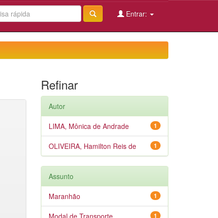
Entrar:
Refinar
Autor
LIMA, Mônica de Andrade
1
OLIVEIRA, Hamilton Reis de
1
Assunto
Maranhão
1
Modal de Transporte
1