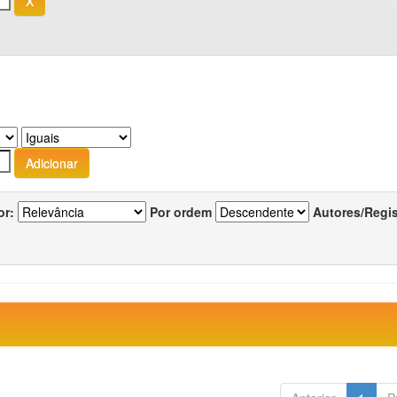
or:
Por ordem
Autores/Regi