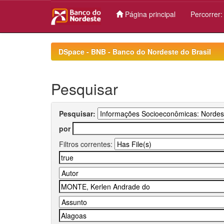
Página principal
Percorrer
Skip
navigation
DSpace - BNB - Banco do Nordeste do Brasil
Pesquisar
Pesquisar:
por
Filtros correntes: