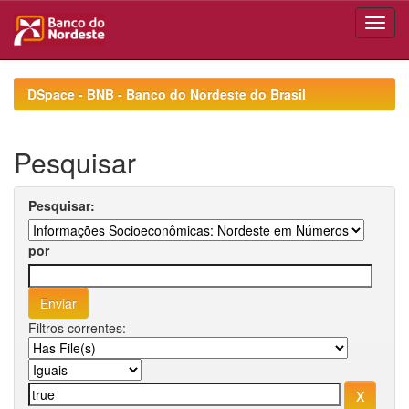
Skip
navigation
DSpace - BNB - Banco do Nordeste do Brasil
Pesquisar
Pesquisar:
por
Filtros correntes: