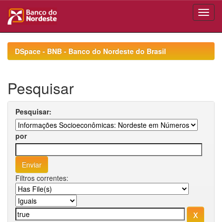
Skip
navigation
DSpace - BNB - Banco do Nordeste do Brasil
Pesquisar
Pesquisar:
por
Filtros correntes: