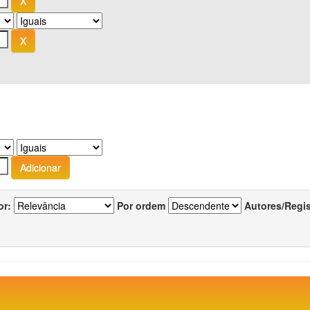
or:
Por ordem
Autores/Regi