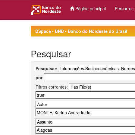
Página principal
Percorrer
Skip
navigation
DSpace - BNB - Banco do Nordeste do Brasil
Pesquisar
Pesquisar:
por
Filtros correntes: