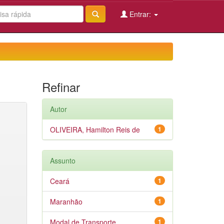
Entrar:
Refinar
Autor
OLIVEIRA, Hamilton Reis de
1
Assunto
Ceará
1
Maranhão
1
Modal de Transporte
1