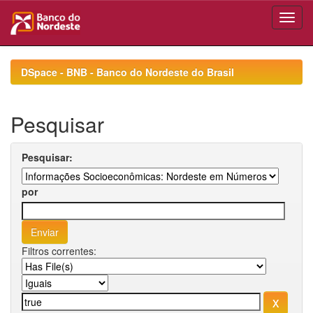
Skip
navigation
DSpace - BNB - Banco do Nordeste do Brasil
Pesquisar
Pesquisar:
por
Filtros correntes: