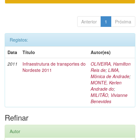
Anterior
1
Próxima
Registos:
Data
Título
Autor(es)
2011
Infraestrutura de transportes do
OLIVEIRA, Hamilton
Nordeste 2011
Reis de
;
LIMA,
Mônica de Andrade
;
MONTE, Kerlen
Andrade do
;
MILITÃO, Vivianne
Benevides
Refinar
Autor