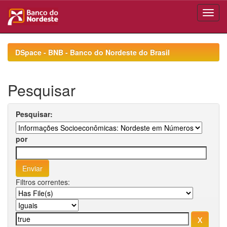
Skip
navigation
DSpace - BNB - Banco do Nordeste do Brasil
Pesquisar
Pesquisar:
por
Filtros correntes: