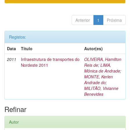
Anterior
1
Próxima
Registos:
Data
Título
Autor(es)
2011
Infraestrutura de transportes do
OLIVEIRA, Hamilton
Nordeste 2011
Reis de
;
LIMA,
Mônica de Andrade
;
MONTE, Kerlen
Andrade do
;
MILITÃO, Vivianne
Benevides
Refinar
Autor