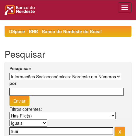
Skip
navigation
DSpace - BNB - Banco do Nordeste do Brasil
Pesquisar
Pesquisar:
por
Filtros correntes: