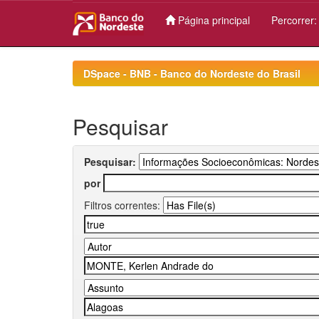
Página principal
Percorrer
Skip
navigation
DSpace - BNB - Banco do Nordeste do Brasil
Pesquisar
Pesquisar:
por
Filtros correntes: