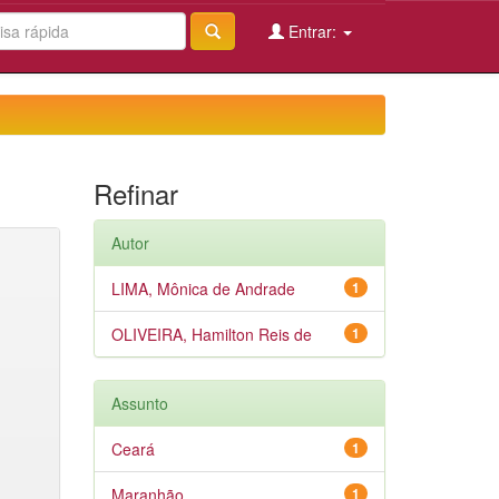
Entrar:
Refinar
Autor
LIMA, Mônica de Andrade
1
OLIVEIRA, Hamilton Reis de
1
Assunto
Ceará
1
Maranhão
1