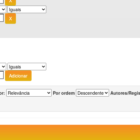
or:
Por ordem
Autores/Regi