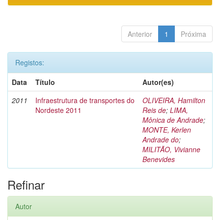
Anterior
1
Próxima
Registos:
Data
Título
Autor(es)
2011
Infraestrutura de transportes do
OLIVEIRA, Hamilton
Nordeste 2011
Reis de
;
LIMA,
Mônica de Andrade
;
MONTE, Kerlen
Andrade do
;
MILITÃO, Vivianne
Benevides
Refinar
Autor