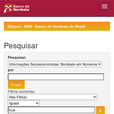
Skip
navigation
DSpace - BNB - Banco do Nordeste do Brasil
Pesquisar
Pesquisar:
por
Filtros correntes: