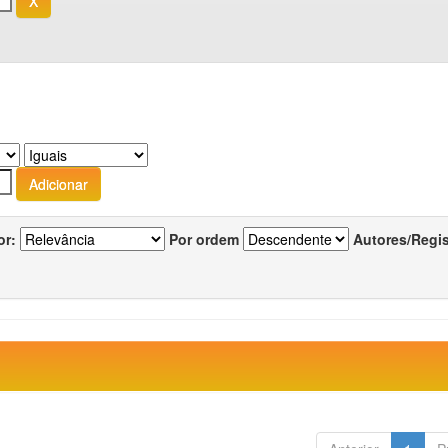
or:
Por ordem
Autores/Regi