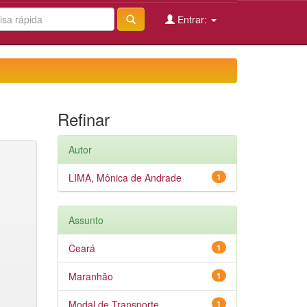
Entrar:
Refinar
Autor
LIMA, Mônica de Andrade
1
Assunto
Ceará
1
Maranhão
1
Modal de Transporte
1