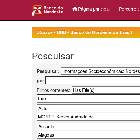
Página principal
Percorrer
Skip
navigation
DSpace - BNB - Banco do Nordeste do Brasil
Pesquisar
Pesquisar:
por
Filtros correntes: