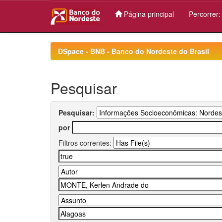
Página principal
Percorrer
Skip
navigation
DSpace - BNB - Banco do Nordeste do Brasil
Pesquisar
Pesquisar:
por
Filtros correntes: