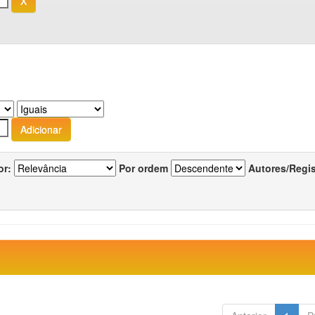
or:
Por ordem
Autores/Regi