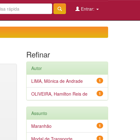
Entrar:
Refinar
Autor
LIMA, Mônica de Andrade
1
OLIVEIRA, Hamilton Reis de
1
Assunto
Maranhão
1
Modal de Transporte
1