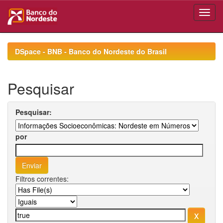
Skip
navigation
DSpace - BNB - Banco do Nordeste do Brasil
Pesquisar
Pesquisar:
por
Filtros correntes: