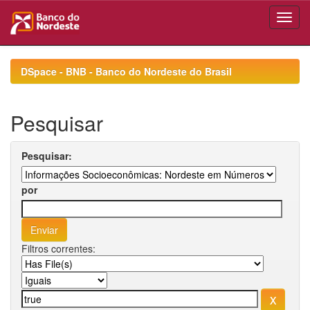
Skip
navigation
DSpace - BNB - Banco do Nordeste do Brasil
Pesquisar
Pesquisar:
por
Filtros correntes: