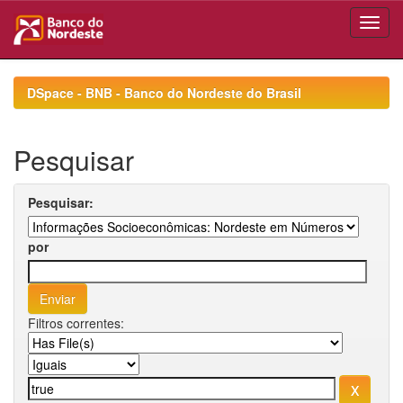
Skip
navigation
DSpace - BNB - Banco do Nordeste do Brasil
Pesquisar
Pesquisar:
por
Filtros correntes: