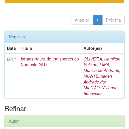
Anterior
1
Próxima
Registos:
Data
Título
Autor(es)
2011
Infraestrutura de transportes do
OLIVEIRA, Hamilton
Nordeste 2011
Reis de
;
LIMA,
Mônica de Andrade
;
MONTE, Kerlen
Andrade do
;
MILITÃO, Vivianne
Benevides
Refinar
Autor