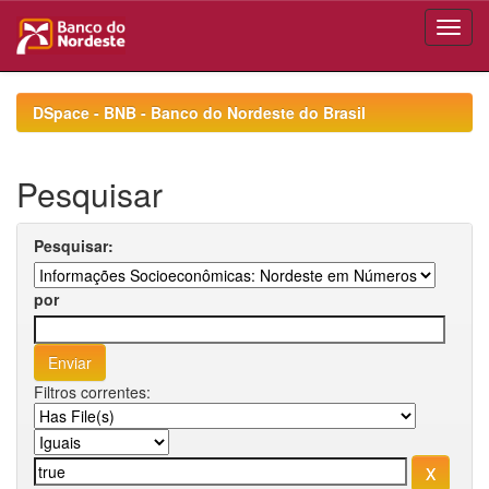
Skip
navigation
DSpace - BNB - Banco do Nordeste do Brasil
Pesquisar
Pesquisar:
por
Filtros correntes: