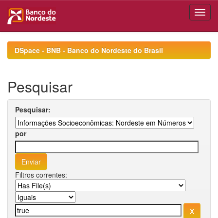
Skip
navigation
DSpace - BNB - Banco do Nordeste do Brasil
Pesquisar
Pesquisar:
por
Filtros correntes: