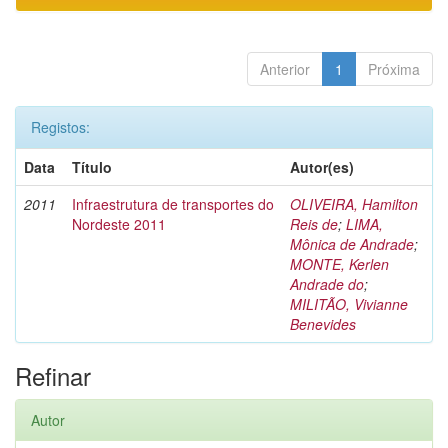
Anterior
1
Próxima
Registos:
Data
Título
Autor(es)
2011
Infraestrutura de transportes do
OLIVEIRA, Hamilton
Nordeste 2011
Reis de
;
LIMA,
Mônica de Andrade
;
MONTE, Kerlen
Andrade do
;
MILITÃO, Vivianne
Benevides
Refinar
Autor