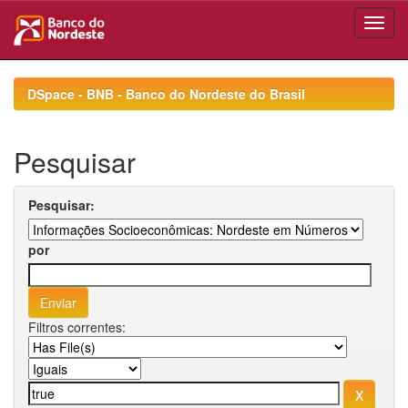
Skip
navigation
DSpace - BNB - Banco do Nordeste do Brasil
Pesquisar
Pesquisar:
por
Filtros correntes: