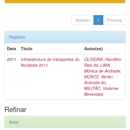
Anterior
1
Próxima
Registos:
Data
Título
Autor(es)
2011
Infraestrutura de transportes do
OLIVEIRA, Hamilton
Nordeste 2011
Reis de
;
LIMA,
Mônica de Andrade
;
MONTE, Kerlen
Andrade do
;
MILITÃO, Vivianne
Benevides
Refinar
Autor