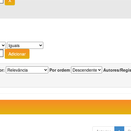
or:
Por ordem
Autores/Regi