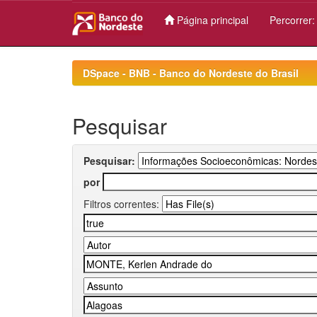
Página principal
Percorrer
Skip
navigation
DSpace - BNB - Banco do Nordeste do Brasil
Pesquisar
Pesquisar:
por
Filtros correntes: