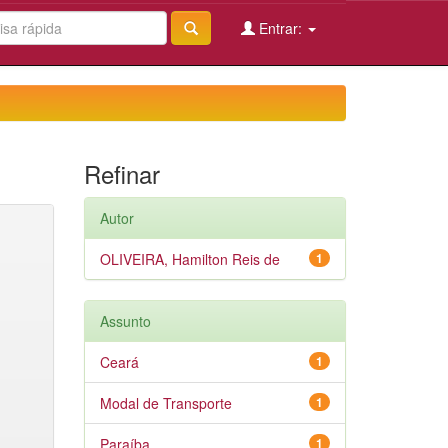
Entrar:
Refinar
Autor
OLIVEIRA, Hamilton Reis de
1
Assunto
Ceará
1
Modal de Transporte
1
Paraíba
1