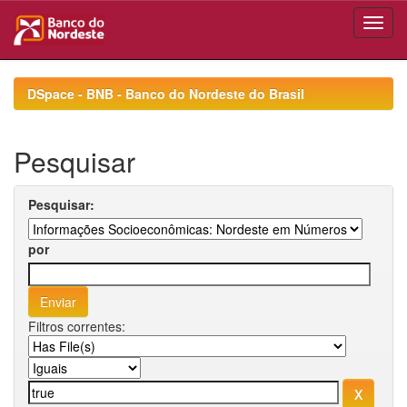
Skip
navigation
DSpace - BNB - Banco do Nordeste do Brasil
Pesquisar
Pesquisar:
por
Filtros correntes: