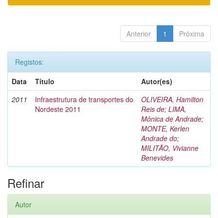
Anterior
1
Próxima
Registos:
Data
Título
Autor(es)
2011
Infraestrutura de transportes do
OLIVEIRA, Hamilton
Nordeste 2011
Reis de
;
LIMA,
Mônica de Andrade
;
MONTE, Kerlen
Andrade do
;
MILITÃO, Vivianne
Benevides
Refinar
Autor