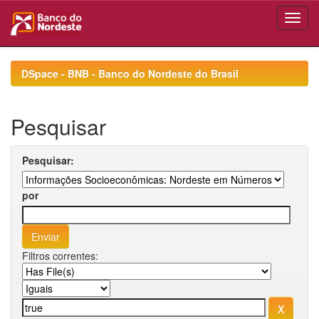
Skip
navigation
DSpace - BNB - Banco do Nordeste do Brasil
Pesquisar
Pesquisar:
por
Filtros correntes: