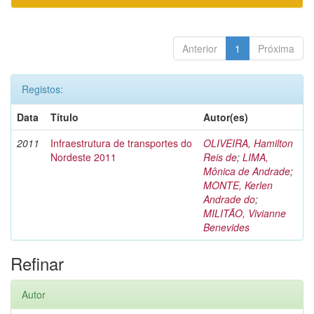
Anterior
1
Próxima
Registos:
Data
Título
Autor(es)
2011
Infraestrutura de transportes do
OLIVEIRA, Hamilton
Nordeste 2011
Reis de
;
LIMA,
Mônica de Andrade
;
MONTE, Kerlen
Andrade do
;
MILITÃO, Vivianne
Benevides
Refinar
Autor