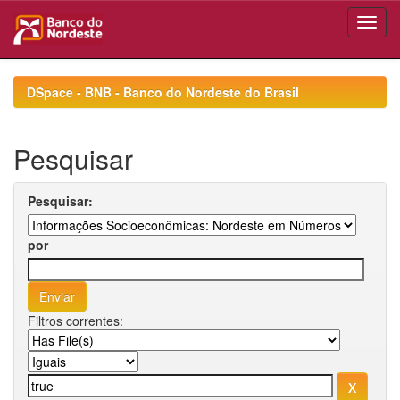
Skip
navigation
DSpace - BNB - Banco do Nordeste do Brasil
Pesquisar
Pesquisar:
por
Filtros correntes: