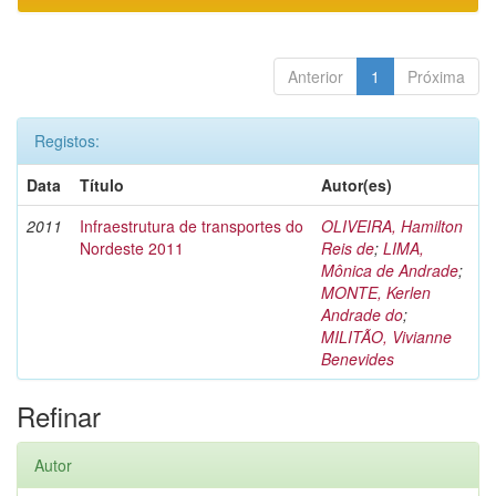
Anterior
1
Próxima
Registos:
Data
Título
Autor(es)
2011
Infraestrutura de transportes do
OLIVEIRA, Hamilton
Nordeste 2011
Reis de
;
LIMA,
Mônica de Andrade
;
MONTE, Kerlen
Andrade do
;
MILITÃO, Vivianne
Benevides
Refinar
Autor