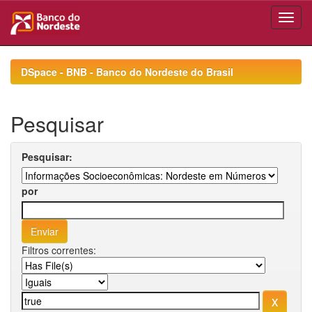
Skip
navigation
DSpace - BNB - Banco do Nordeste do Brasil
Pesquisar
Pesquisar:
por
Filtros correntes: