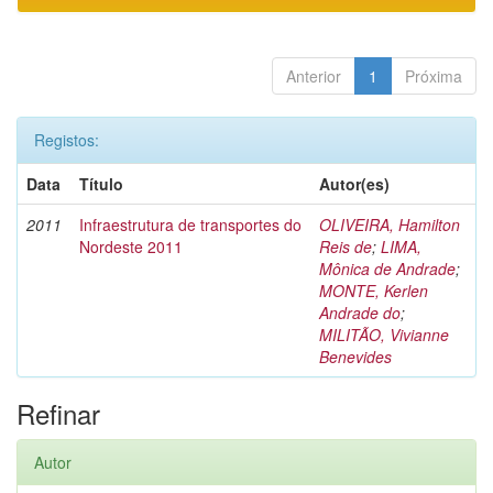
Anterior
1
Próxima
Registos:
Data
Título
Autor(es)
2011
Infraestrutura de transportes do
OLIVEIRA, Hamilton
Nordeste 2011
Reis de
;
LIMA,
Mônica de Andrade
;
MONTE, Kerlen
Andrade do
;
MILITÃO, Vivianne
Benevides
Refinar
Autor