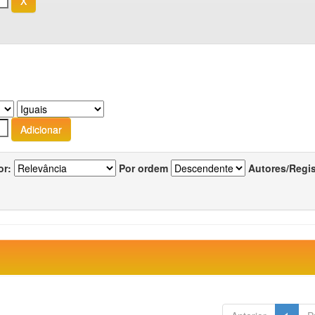
or:
Por ordem
Autores/Regi