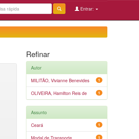
Entrar:
Refinar
Autor
MILITÃO, Vivianne Benevides
1
OLIVEIRA, Hamilton Reis de
1
Assunto
Ceará
1
Modal de Transporte
1