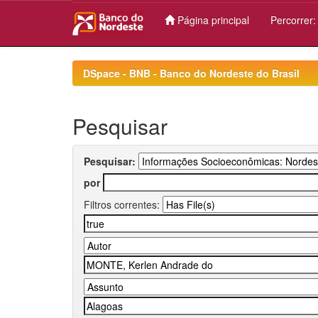
Página principal
Percorrer
Skip
navigation
DSpace - BNB - Banco do Nordeste do Brasil
Pesquisar
Pesquisar:
por
Filtros correntes: