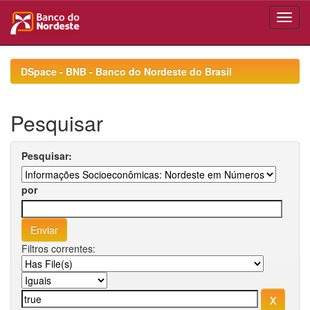
Skip
navigation
DSpace - BNB - Banco do Nordeste do Brasil
Pesquisar
Pesquisar:
por
Filtros correntes: