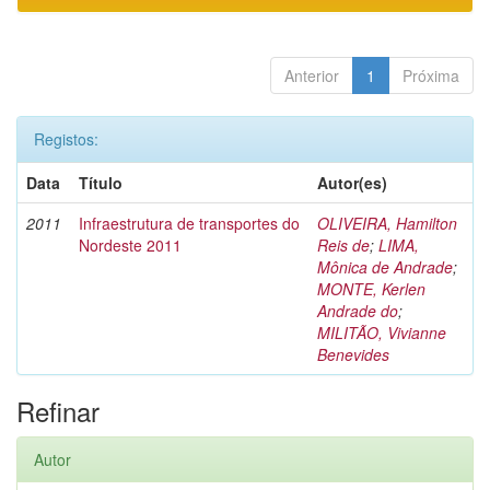
Anterior
1
Próxima
Registos:
Data
Título
Autor(es)
2011
Infraestrutura de transportes do
OLIVEIRA, Hamilton
Nordeste 2011
Reis de
;
LIMA,
Mônica de Andrade
;
MONTE, Kerlen
Andrade do
;
MILITÃO, Vivianne
Benevides
Refinar
Autor