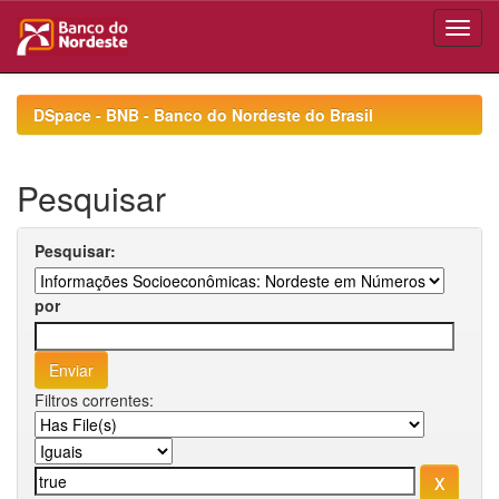
Skip
navigation
DSpace - BNB - Banco do Nordeste do Brasil
Pesquisar
Pesquisar:
por
Filtros correntes: