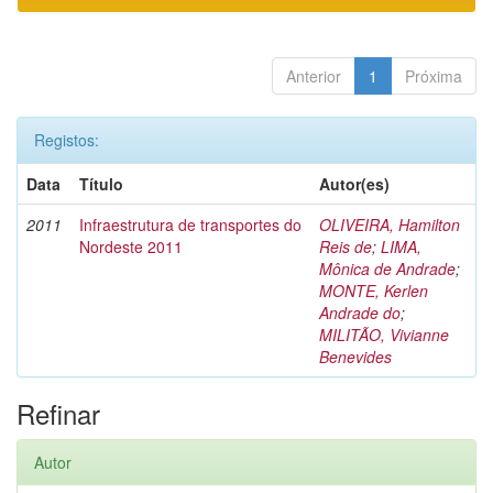
Anterior
1
Próxima
Registos:
Data
Título
Autor(es)
2011
Infraestrutura de transportes do
OLIVEIRA, Hamilton
Nordeste 2011
Reis de
;
LIMA,
Mônica de Andrade
;
MONTE, Kerlen
Andrade do
;
MILITÃO, Vivianne
Benevides
Refinar
Autor