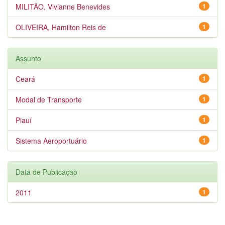
MILITÃO, Vivianne Benevides
1
OLIVEIRA, Hamilton Reis de
1
Assunto
Ceará
1
Modal de Transporte
1
Piauí
1
Sistema Aeroportuário
1
Data de Publicação
2011
1