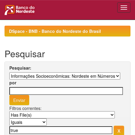
Skip
navigation
DSpace - BNB - Banco do Nordeste do Brasil
Pesquisar
Pesquisar:
por
Filtros correntes: