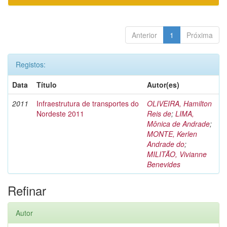
Anterior
1
Próxima
Registos:
Data
Título
Autor(es)
2011
Infraestrutura de transportes do
OLIVEIRA, Hamilton
Nordeste 2011
Reis de
;
LIMA,
Mônica de Andrade
;
MONTE, Kerlen
Andrade do
;
MILITÃO, Vivianne
Benevides
Refinar
Autor