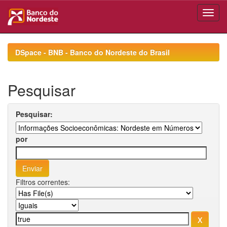
Skip
navigation
DSpace - BNB - Banco do Nordeste do Brasil
Pesquisar
Pesquisar:
por
Filtros correntes: