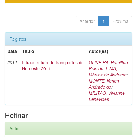
Anterior
1
Próxima
Registos:
Data
Título
Autor(es)
2011
Infraestrutura de transportes do
OLIVEIRA, Hamilton
Nordeste 2011
Reis de
;
LIMA,
Mônica de Andrade
;
MONTE, Kerlen
Andrade do
;
MILITÃO, Vivianne
Benevides
Refinar
Autor