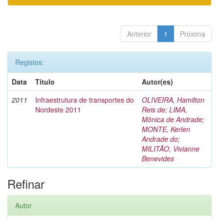
Anterior
1
Próxima
Registos:
Data
Título
Autor(es)
2011
Infraestrutura de transportes do
OLIVEIRA, Hamilton
Nordeste 2011
Reis de
;
LIMA,
Mônica de Andrade
;
MONTE, Kerlen
Andrade do
;
MILITÃO, Vivianne
Benevides
Refinar
Autor