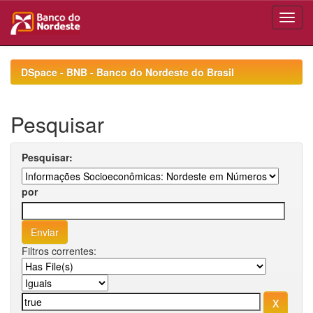
Skip
navigation
DSpace - BNB - Banco do Nordeste do Brasil
Pesquisar
Pesquisar:
por
Filtros correntes: