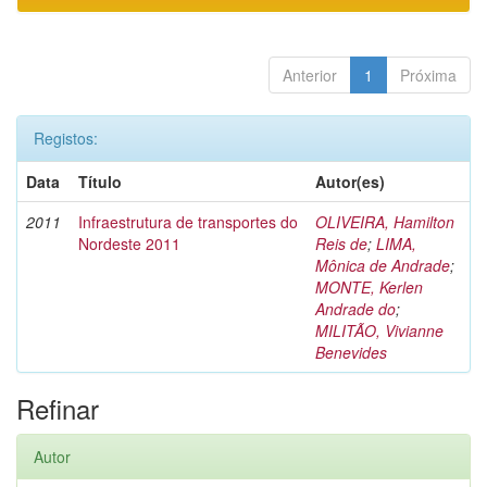
Anterior
1
Próxima
Registos:
Data
Título
Autor(es)
2011
Infraestrutura de transportes do
OLIVEIRA, Hamilton
Nordeste 2011
Reis de
;
LIMA,
Mônica de Andrade
;
MONTE, Kerlen
Andrade do
;
MILITÃO, Vivianne
Benevides
Refinar
Autor