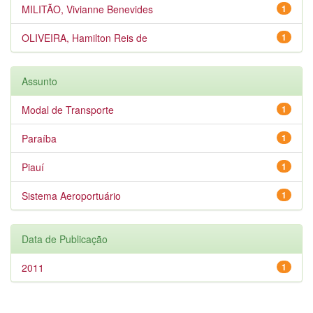
MILITÃO, Vivianne Benevides
1
OLIVEIRA, Hamilton Reis de
1
Assunto
Modal de Transporte
1
Paraíba
1
Piauí
1
Sistema Aeroportuário
1
Data de Publicação
2011
1