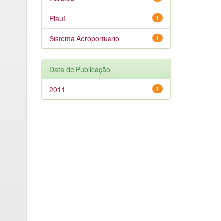
Piauí
1
Sistema Aeroportuário
1
Data de Publicação
2011
1