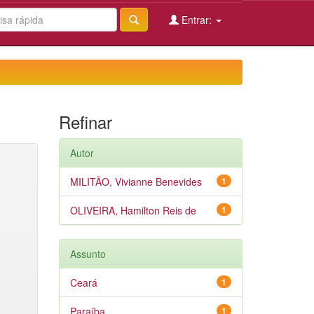
Entrar:
Refinar
Autor
MILITÃO, Vivianne Benevides
1
OLIVEIRA, Hamilton Reis de
1
Assunto
Ceará
1
Paraíba
1