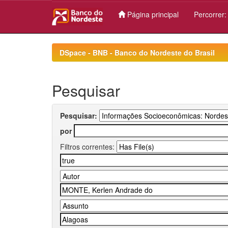
Página principal
Percorrer
Skip
navigation
DSpace - BNB - Banco do Nordeste do Brasil
Pesquisar
Pesquisar:
por
Filtros correntes: