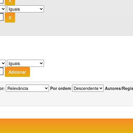
or:
Por ordem
Autores/Regi