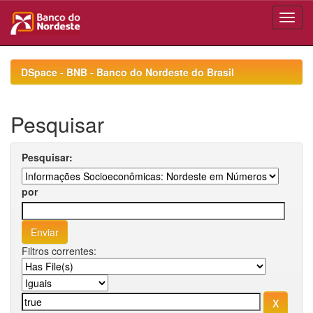
Skip
navigation
DSpace - BNB - Banco do Nordeste do Brasil
Pesquisar
Pesquisar:
por
Filtros correntes: