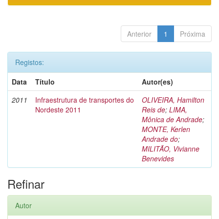
Anterior
1
Próxima
Registos:
Data
Título
Autor(es)
2011
Infraestrutura de transportes do
OLIVEIRA, Hamilton
Nordeste 2011
Reis de
;
LIMA,
Mônica de Andrade
;
MONTE, Kerlen
Andrade do
;
MILITÃO, Vivianne
Benevides
Refinar
Autor