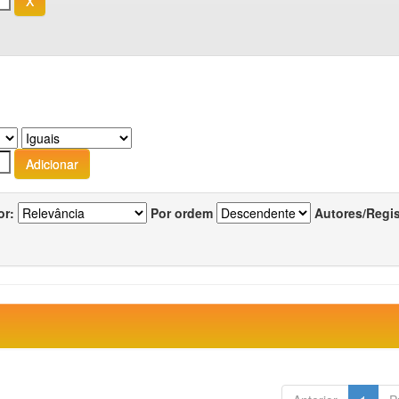
or:
Por ordem
Autores/Regi