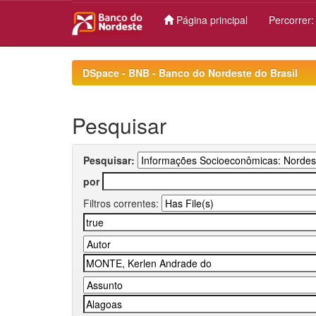
Página principal
Percorrer
Skip
navigation
DSpace - BNB - Banco do Nordeste do Brasil
Pesquisar
Pesquisar:
por
Filtros correntes: