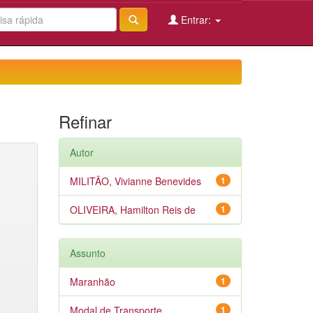
Entrar:
Refinar
Autor
MILITÃO, Vivianne Benevides
1
OLIVEIRA, Hamilton Reis de
1
Assunto
Maranhão
1
Modal de Transporte
1