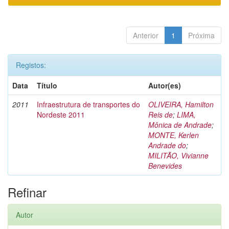
Anterior
1
Próxima
Registos:
Data
Título
Autor(es)
2011
Infraestrutura de transportes do
OLIVEIRA, Hamilton
Nordeste 2011
Reis de
;
LIMA,
Mônica de Andrade
;
MONTE, Kerlen
Andrade do
;
MILITÃO, Vivianne
Benevides
Refinar
Autor