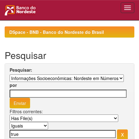
Skip
navigation
DSpace - BNB - Banco do Nordeste do Brasil
Pesquisar
Pesquisar:
por
Filtros correntes: