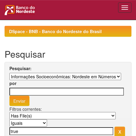
Skip
navigation
DSpace - BNB - Banco do Nordeste do Brasil
Pesquisar
Pesquisar:
por
Filtros correntes: