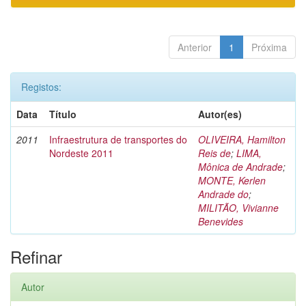
Anterior
1
Próxima
Registos:
Data
Título
Autor(es)
2011
Infraestrutura de transportes do
OLIVEIRA, Hamilton
Nordeste 2011
Reis de
;
LIMA,
Mônica de Andrade
;
MONTE, Kerlen
Andrade do
;
MILITÃO, Vivianne
Benevides
Refinar
Autor