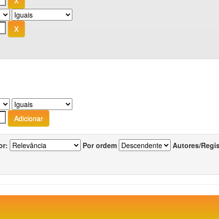
or:
Por ordem
Autores/Regi