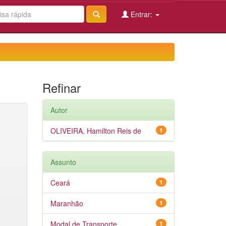
Entrar:
Refinar
Autor
OLIVEIRA, Hamilton Reis de
1
Assunto
Ceará
1
Maranhão
1
Modal de Transporte
1