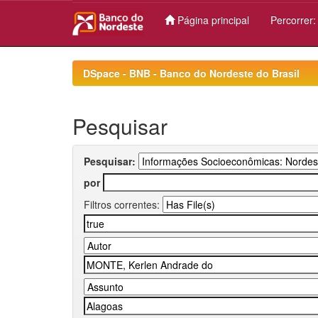
Página principal
Percorrer
Skip
navigation
DSpace - BNB - Banco do Nordeste do Brasil
Pesquisar
Pesquisar:
por
Filtros correntes: