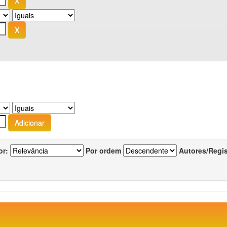
or:
Por ordem
Autores/Regi