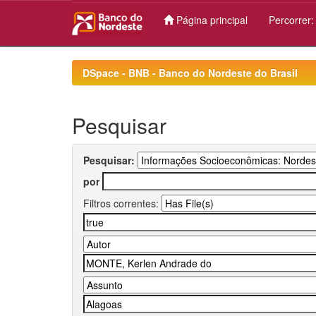
Página principal
Percorrer
Skip
navigation
DSpace - BNB - Banco do Nordeste do Brasil
Pesquisar
Pesquisar:
por
Filtros correntes: