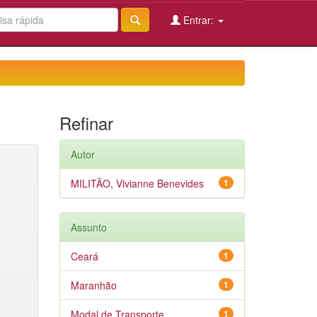
Entrar:
Refinar
Autor
MILITÃO, Vivianne Benevides
1
Assunto
Ceará
1
Maranhão
1
Modal de Transporte
1