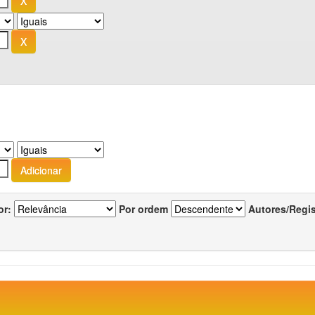
or:
Por ordem
Autores/Regi