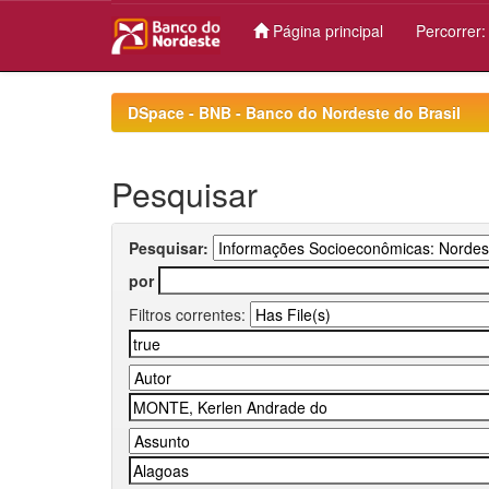
Página principal
Percorrer
Skip
navigation
DSpace - BNB - Banco do Nordeste do Brasil
Pesquisar
Pesquisar:
por
Filtros correntes: