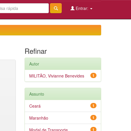
Entrar:
Refinar
Autor
MILITÃO, Vivianne Benevides
1
Assunto
Ceará
1
Maranhão
1
Modal de Transporte
1