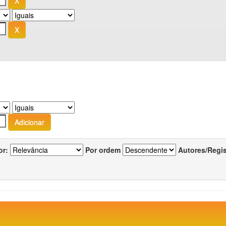
or:
Por ordem
Autores/Regi