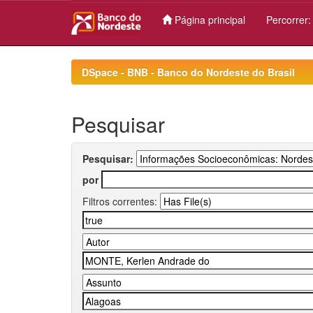
Página principal
Percorrer
Skip
navigation
DSpace - BNB - Banco do Nordeste do Brasil
Pesquisar
Pesquisar:
por
Filtros correntes: