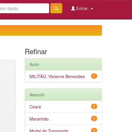
Entrar:
Refinar
Autor
MILITÃO, Vivianne Benevides
1
Assunto
Ceará
1
Maranhão
1
Modal de Transporte
1