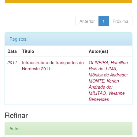
Anterior
1
Próxima
Registos:
Data
Título
Autor(es)
2011
Infraestrutura de transportes do
OLIVEIRA, Hamilton
Nordeste 2011
Reis de
;
LIMA,
Mônica de Andrade
;
MONTE, Kerlen
Andrade do
;
MILITÃO, Vivianne
Benevides
Refinar
Autor