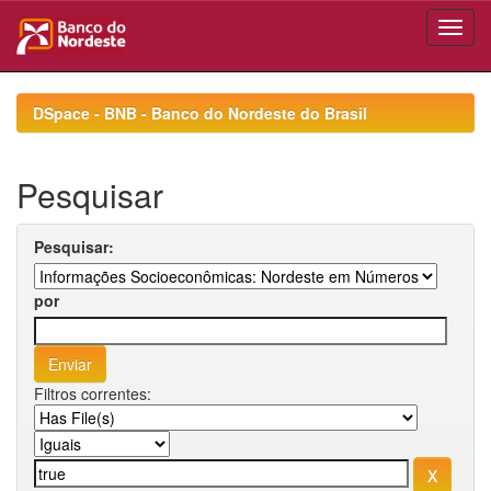
Skip
navigation
DSpace - BNB - Banco do Nordeste do Brasil
Pesquisar
Pesquisar:
por
Filtros correntes: