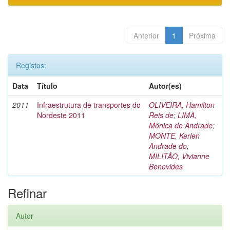
Anterior
1
Próxima
Registos:
Data
Título
Autor(es)
2011
Infraestrutura de transportes do
OLIVEIRA, Hamilton
Nordeste 2011
Reis de
;
LIMA,
Mônica de Andrade
;
MONTE, Kerlen
Andrade do
;
MILITÃO, Vivianne
Benevides
Refinar
Autor