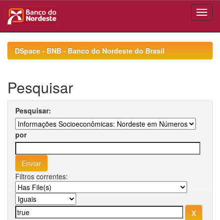
Skip
navigation
DSpace - BNB - Banco do Nordeste do Brasil
Pesquisar
Pesquisar:
por
Filtros correntes: