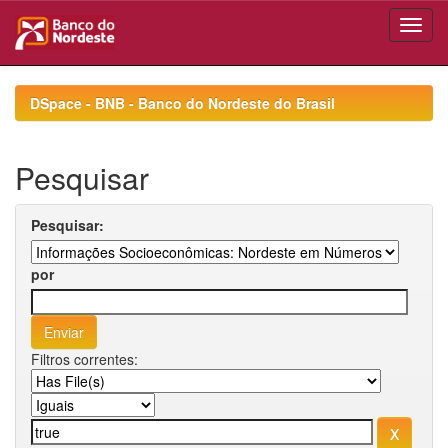
Skip
navigation
DSpace - BNB - Banco do Nordeste do Brasil
Pesquisar
Pesquisar:
por
Filtros correntes: