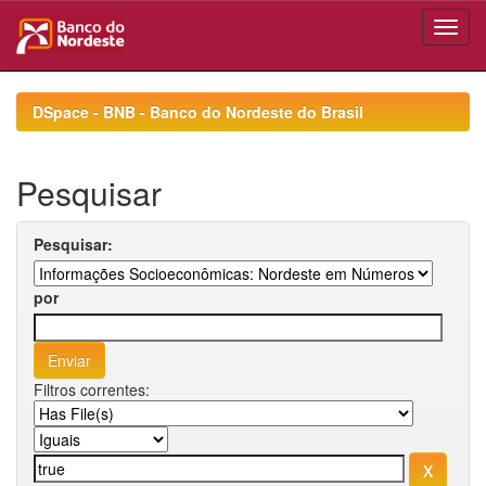
Skip
navigation
DSpace - BNB - Banco do Nordeste do Brasil
Pesquisar
Pesquisar:
por
Filtros correntes: