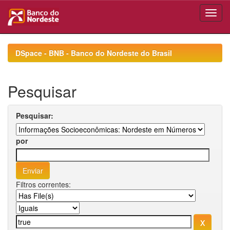
Skip
navigation
DSpace - BNB - Banco do Nordeste do Brasil
Pesquisar
Pesquisar:
por
Filtros correntes: