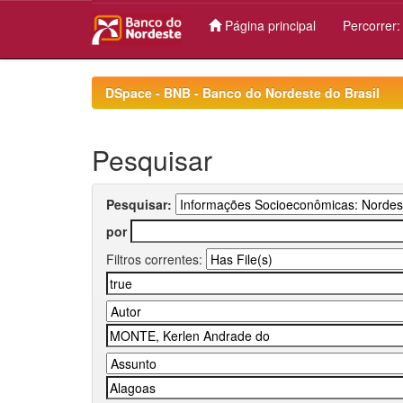
Página principal
Percorrer
Skip
navigation
DSpace - BNB - Banco do Nordeste do Brasil
Pesquisar
Pesquisar:
por
Filtros correntes: