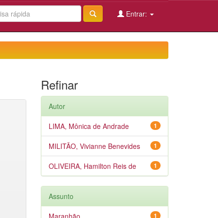
Entrar:
Refinar
Autor
LIMA, Mônica de Andrade
1
MILITÃO, Vivianne Benevides
1
OLIVEIRA, Hamilton Reis de
1
Assunto
Maranhão
1