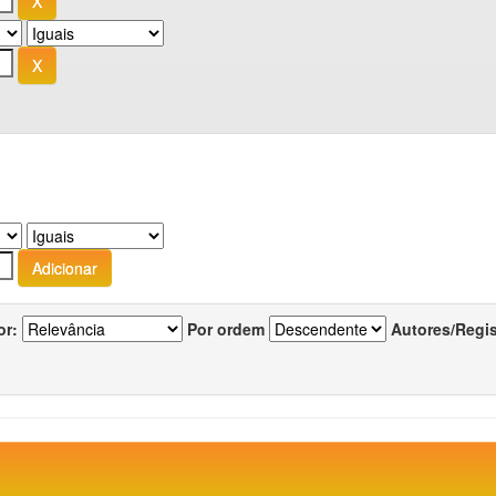
or:
Por ordem
Autores/Regi